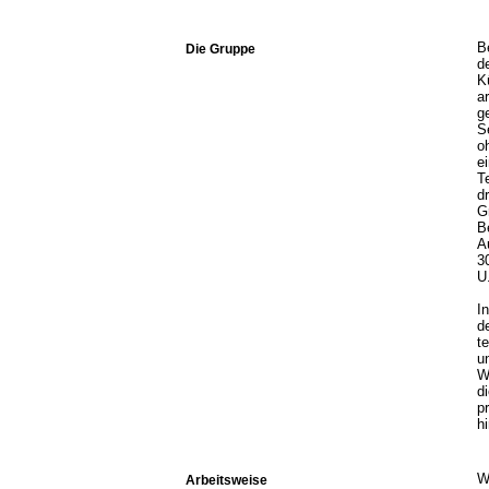
B
Die Gruppe
d
K
a
g
S
o
e
T
d
G
B
A
3
U
I
d
t
u
W
d
p
h
W
Arbeitsweise