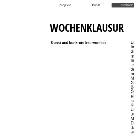
projekte
kunst
methode
WOCHENKLAUSUR
D
Kunst und konkrete Intervention
I
d
g
In
j
d
m
M
G
B
Ö
e
k
K
U
u
M
D
d
w