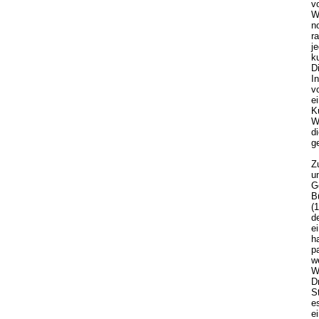
v
W
n
r
j
k
D
I
v
e
K
W
d
ge
Z
u
G
B
(
d
e
h
p
w
W
D
S
e
e